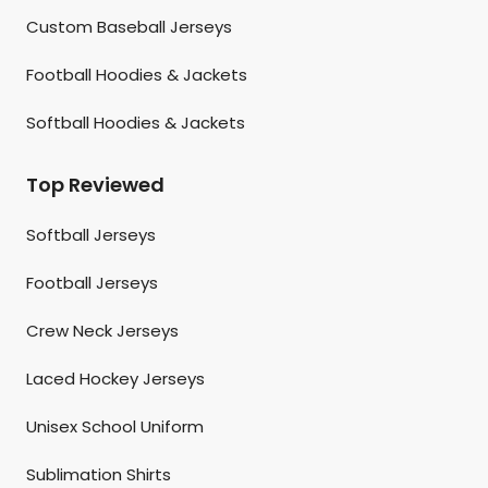
Custom Baseball Jerseys
Football Hoodies & Jackets
Softball Hoodies & Jackets
Top Reviewed
Softball Jerseys
Football Jerseys
Crew Neck Jerseys
Laced Hockey Jerseys
Unisex School Uniform
Sublimation Shirts