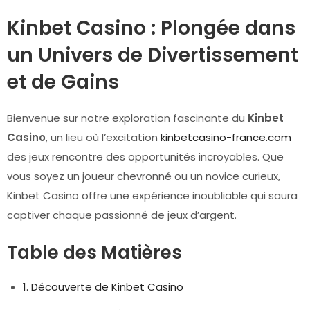
Kinbet Casino : Plongée dans
un Univers de Divertissement
et de Gains
Bienvenue sur notre exploration fascinante du
Kinbet
Casino
, un lieu où l’excitation
kinbetcasino-france.com
des jeux rencontre des opportunités incroyables. Que
vous soyez un joueur chevronné ou un novice curieux,
Kinbet Casino offre une expérience inoubliable qui saura
captiver chaque passionné de jeux d’argent.
Table des Matières
1. Découverte de Kinbet Casino