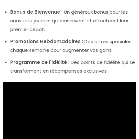
Bonus de Bienvenue :
Un généreux bonus pour les
nouveaux joueurs qui s’inscrivent et effectuent leur
premier dépôt.
Promotions Hebdomadaires :
Des offres spéciales
chaque semaine pour augmenter vos gains.
Programme de Fidélité :
Des points de fidélité qui se
transforment en récompenses exclusives.