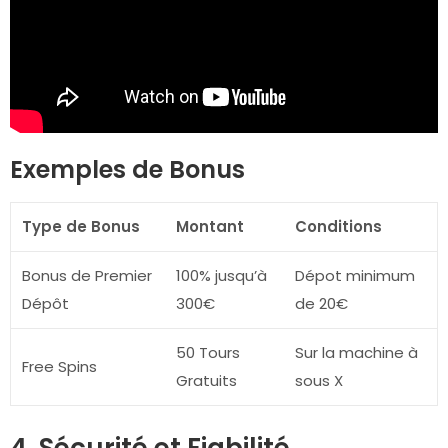
Exemples de Bonus
Type de Bonus
Montant
Conditions
Bonus de Premier
100% jusqu’à
Dépot minimum
Dépôt
300€
de 20€
50 Tours
Sur la machine à
Free Spins
Gratuits
sous X